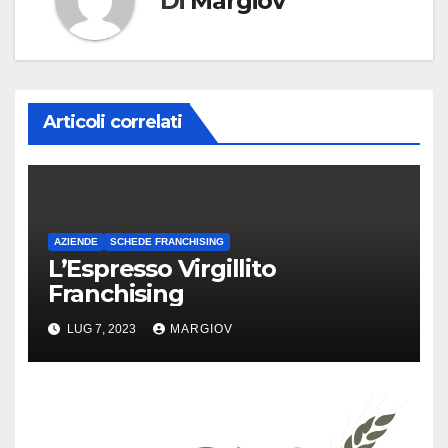
Di
Margiov
Articoli correlati
AZIENDE
SCHEDE FRANCHISING
L’Espresso Virgillito
Franchising
LUG 7, 2023
MARGIOV