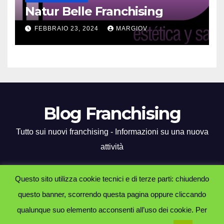
Natur Belle Franchising
FEBBRAIO 23, 2024
MARGIOV
Blog Franchising
Tutto sui nuovi franchising - Informazioni su una nuova
attività
Questo sito utilizza cookie tecnici e di terze parti: chiudendo
questo banner, scorrendo questa pagina oppure cliccando
Proudly powered by WordPress
|
Tema: Newsup di
Themeansar
.
qualunque suo elemento acconsenti all’uso dei cookie. Per
Home
Contatti
Informativa Cookies
Informativa Privacy