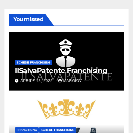
You missed
SCHEDE FRANCHISING
IlSalvaPatente Franchising
APRILE 13, 2025
MARGIOV
FRANCHISING
SCHEDE FRANCHISING