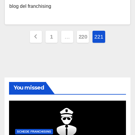
blog del franchising
Paginazione
1
…
220
221
degli
articoli
You missed
SCHEDE FRANCHISING