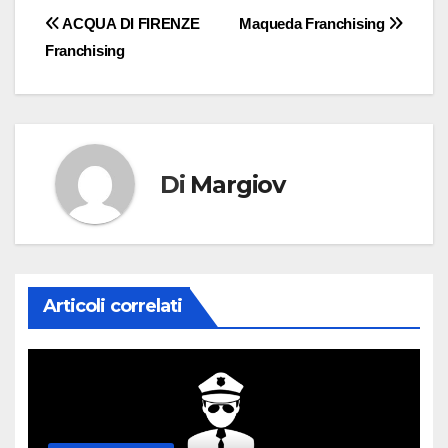
Navigazione
ACQUA DI FIRENZE
Maqueda Franchising
Franchising
articoli
Di
Margiov
Articoli correlati