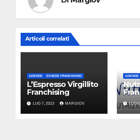
Articoli correlati
AZIENDE
SCHEDE FRANCHISING
AZIENDE
L’Espresso Virgillito
Nutr
Franchising
Fran
LUG 7, 2023
MARGIOV
LUG 6