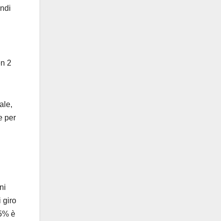
andi
en 2
ale,
e per
ni
 giro
75% è