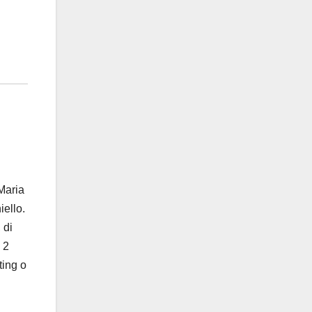
Maria
iello.
 di
 2
ting o