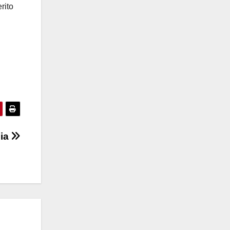
rito
lia