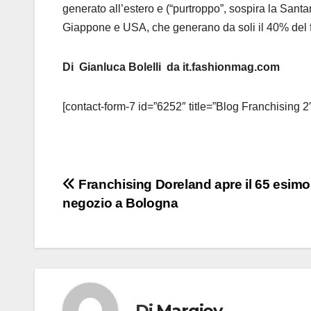
generato all’estero e (“purtroppo”, sospira la Santan
Giappone e USA, che generano da soli il 40% del fa
Di Gianluca Bolelli da it.fashionmag.com
[contact-form-7 id=”6252″ title=”Blog Franchising 2
Navigazione
Franchising Doreland apre il 65 esimo
negozio a Bologna
articoli
Di
Margiov