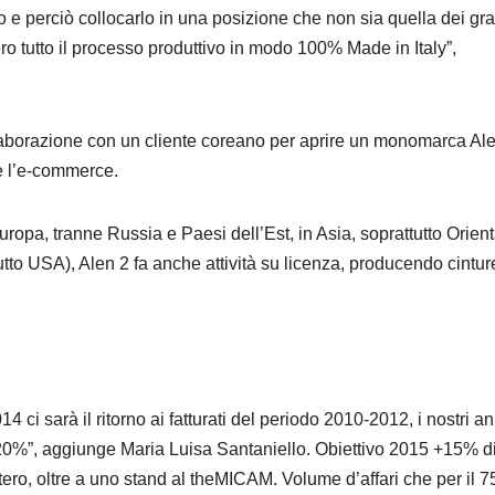
to e perciò collocarlo in una posizione che non sia quella dei gr
ro tutto il processo produttivo in modo 100% Made in Italy”,
ollaborazione con un cliente coreano per aprire un monomarca Al
re l’e-commerce.
ropa, tranne Russia e Paesi dell’Est, in Asia, soprattutto Orient
tto USA), Alen 2 fa anche attività su licenza, producendo cintur
14 ci sarà il ritorno ai fatturati del periodo 2010-2012, i nostri an
l 20%”, aggiunge Maria Luisa Santaniello. Obiettivo 2015 +15% di
stero, oltre a uno stand al theMICAM. Volume d’affari che per il 