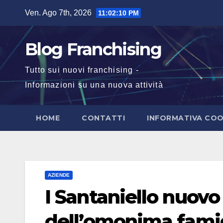
Salta
Ven. Ago 7th, 2026
11:02:10 PM
al
contenuto
Blog Franchising
Tutto sui nuovi franchising -
Informazioni su una nuova attività
HOME
CONTATTI
INFORMATIVA COO
AZIENDE
I Santaniello nuov
dell’omonima famigl