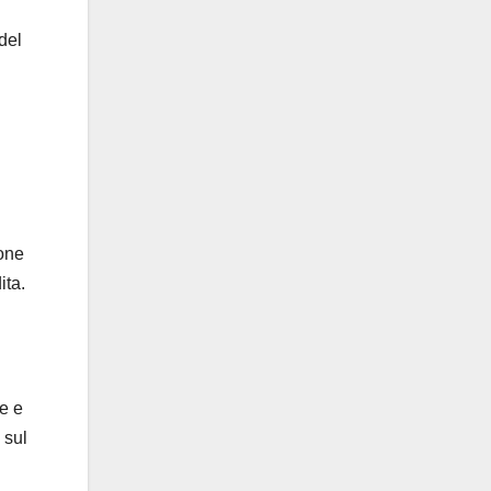
 del
ione
ita.
e e
 sul