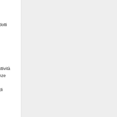
otti
tività
enze
di