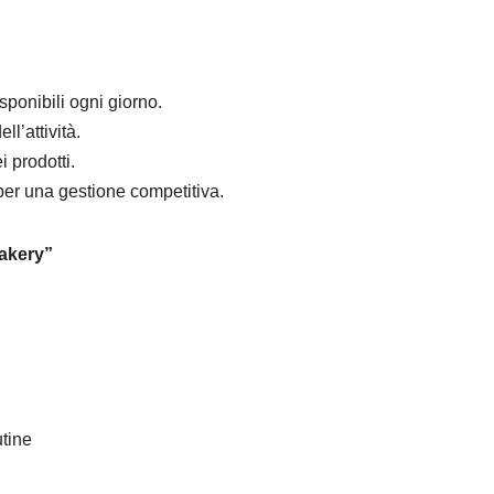
isponibili ogni giorno.
ll’attività.
i prodotti.
à per una gestione competitiva.
Bakery”
tine