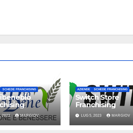
SCHEDE FRANCHISING
AZIENDE
SCHEDE FRANCHISING
ibenebio
Switch Store
chising
Franchising
, 2023
MARGIOV
LUG 5, 2023
MARGIOV