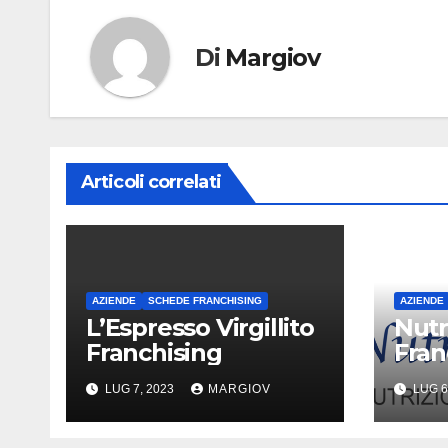
Di
Margiov
Articoli correlati
AZIENDE
SCHEDE FRANCHISING
AZIENDE
L’Espresso Virgillito
Nutr
Franchising
Fran
LUG 7, 2023
MARGIOV
LUG 6