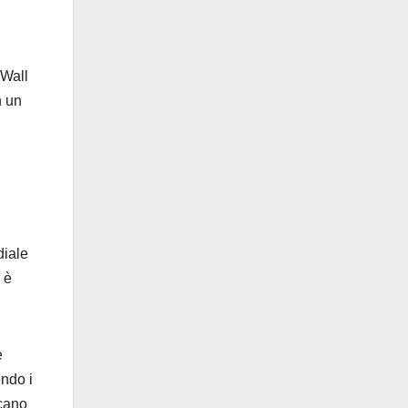
 Wall
n un
diale
 è
e
endo i
icano