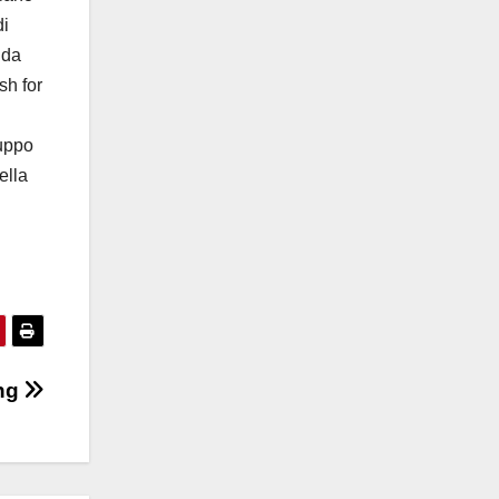
di
 da
sh for
ruppo
ella
ing