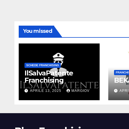
You missed
SCHEDE FRANCHISING
IlSalvaPatente
FRANCHI
Franchising
BEKA
APRILE 13, 2025
MARGIOV
APRI