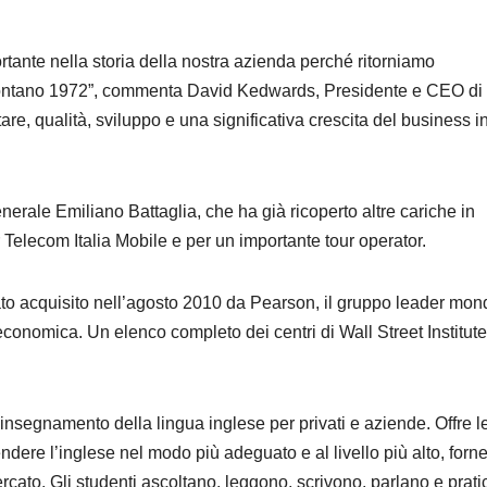
nte nella storia della nostra azienda perché ritorniamo
el lontano 1972”, commenta David Kedwards, Presidente e CEO di
rtare, qualità, sviluppo e una significativa crescita del business i
Generale Emiliano Battaglia, che ha già ricoperto altre cariche in
elecom Italia Mobile e per un importante tour operator.
tato acquisito nell’agosto 2010 da Pearson, il gruppo leader mon
economica. Un elenco completo dei centri di Wall Street Institute
’insegnamento della lingua inglese per privati e aziende. Offre l
ndere l’inglese nel modo più adeguato e al livello più alto, forn
mercato. Gli studenti ascoltano, leggono, scrivono, parlano e prat