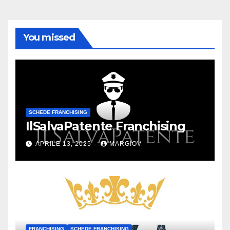
You missed
SCHEDE FRANCHISING
IlSalvaPatente Franchising
APRILE 13, 2025
MARGIOV
FRANCHISING
SCHEDE FRANCHISING