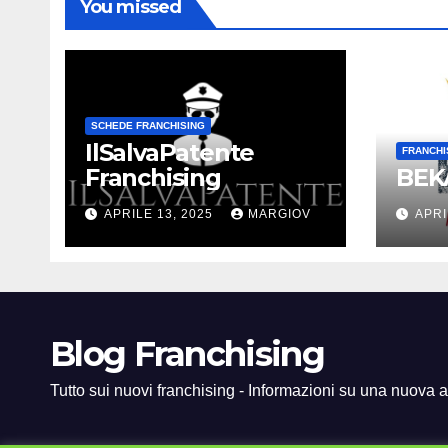
You missed
SCHEDE FRANCHISING
IlSalvaPatente
FRANCHI
Franchising
BEKA
APRILE 13, 2025
MARGIOV
APRI
Blog Franchising
Tutto sui nuovi franchising - Informazioni su una nuova at