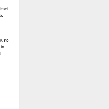
icaci.
o.
iusto,
 in
!