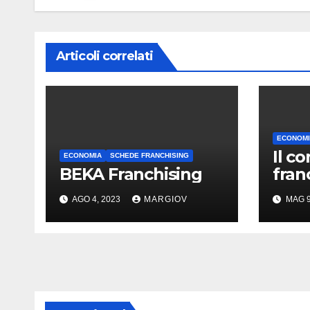
Articoli correlati
ECONOMI
Il c
ECONOMIA
SCHEDE FRANCHISING
BEKA Franchising
fran
AGO 4, 2023
MARGIOV
MAG 9