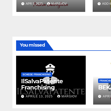
APR 5, 2025
MARGIOV
AGO 4
You missed
SCHEDE FRANCHISING
IlSalvaPatente
FRANCHI
Franchising
BEKA
APRILE 13, 2025
MARGIOV
APRI