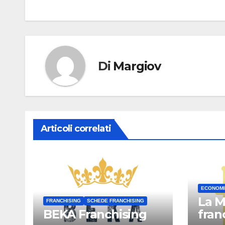
articoli
Di
Margiov
Articoli correlati
ECONOMI
La M
FRANCHISING
SCHEDE FRANCHISING
BEKA Franchising
fran