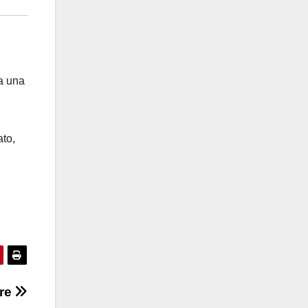
ta una
ato,
are