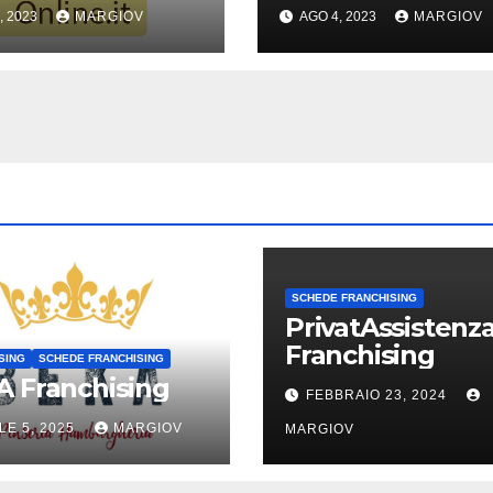
, 2023
MARGIOV
AGO 4, 2023
MARGIOV
SCHEDE FRANCHISING
PrivatAssistenz
Franchising
SING
SCHEDE FRANCHISING
 Franchising
FEBBRAIO 23, 2024
LE 5, 2025
MARGIOV
MARGIOV