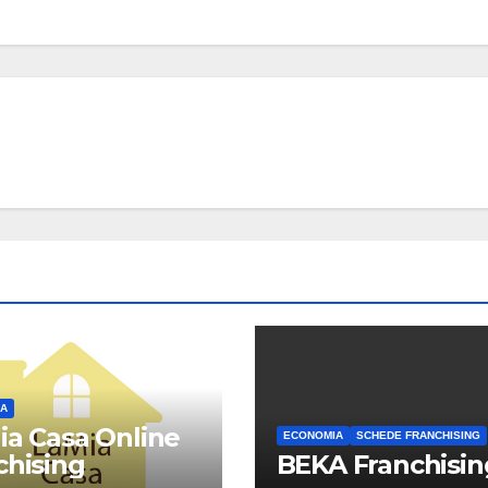
A
ia Casa Online
ECONOMIA
SCHEDE FRANCHISING
chising
BEKA Franchisin