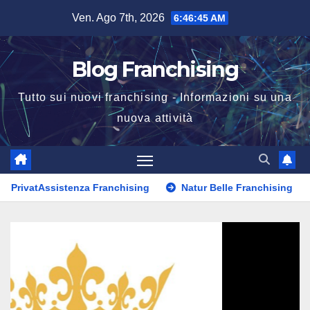
Salta
Ven. Ago 7th, 2026
6:46:46 AM
al
contenuto
Blog Franchising
Tutto sui nuovi franchising - Informazioni su una
nuova attività
vatAssistenza Franchising
Natur Belle Franchising
Ov