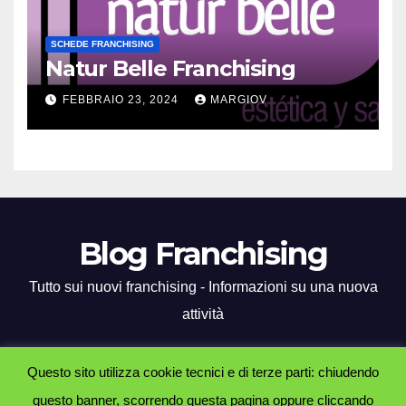
SCHEDE FRANCHISING
Natur Belle Franchising
FEBBRAIO 23, 2024
MARGIOV
Blog Franchising
Tutto sui nuovi franchising - Informazioni su una nuova
attività
Questo sito utilizza cookie tecnici e di terze parti: chiudendo
questo banner, scorrendo questa pagina oppure cliccando
Proudly powered by WordPress
|
Tema: Newsup di
Themeansar
.