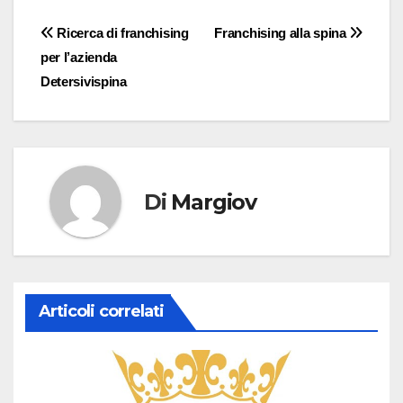
Navigazione
Ricerca di franchising
Franchising alla spina
per l’azienda
articoli
Detersivispina
Di
Margiov
Articoli correlati