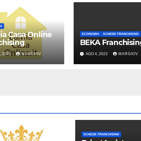
A
ia Casa Online
ECONOMIA
SCHEDE FRANCHISING
chising
BEKA Franchisin
, 2023
MARGIOV
AGO 4, 2023
MARGIOV
SCHEDE FRANCHISING