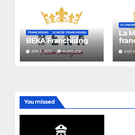
ECONOMI
La M
FRANCHISING
SCHEDE FRANCHISING
BEKA Franchising
fran
APR 5, 2025
MARGIOV
AGO 4
You missed