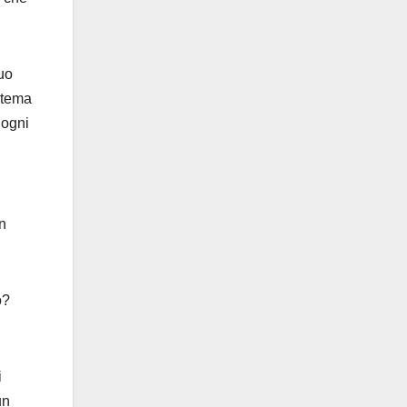
suo
stema
 ogni
in
o?
i
un