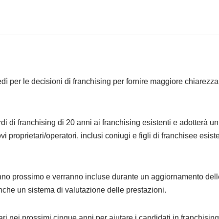
ì per le decisioni di franchising per fornire maggiore chiarezza
 di franchising di 20 anni ai franchising esistenti e adotterà un
 proprietari/operatori, inclusi coniugi e figli di franchisee esiste
anno prossimo e verranno incluse durante un aggiornamento dell
nche un sistema di valutazione delle prestazioni.
ari nei prossimi cinque anni per aiutare i candidati in franchisin