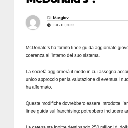
Di
Margiov
LUG 10, 2022
McDonald’s ha fornito linee guida aggiornate gioved
coerenza all’interno del suo sistema.
La società aggiornerà il modo in cui assegna accordi
unico approccio per la valutazione di eventuali nuovi
ha affermato.
Queste modifiche dovrebbero essere introdotte l’
linee guida sul franchising: potrebbero includere a
La catena sta inoltre destinando 250 milioni di doll