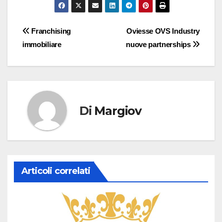
Navigazione
Franchising
Oviesse OVS Industry
immobiliare
nuove partnerships
articoli
Di
Margiov
Articoli correlati